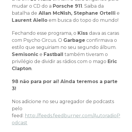
mudar o CD do a
Porsche 911
. Saiba da
batalha de
Allan McNish, Stephane Ortelli
e
Laurent Aiello
em busca do topo do mundo!
Fechando esse programa, o
Kiss
dava as caras
com Psycho Circus. O
Garbage
confirmava o
estilo que seguiriam no seu segundo álbum.
Semisonic
e
Fastball
também tiveram o
privilégio de dividir as rádios com o mago
Eric
Clapton
.
98 não para por aí! Ainda teremos a parte
3!
Nos adicione no seu agregador de podcasts
pelo
feed:
http://feeds.feedburner.com/AutoradioP
odcast