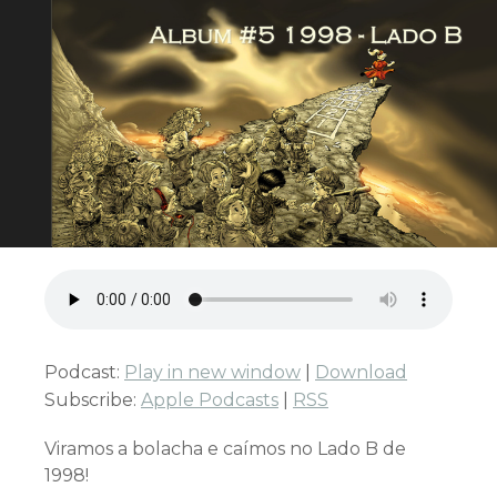
Podcast:
Play in new window
|
Download
Subscribe:
Apple Podcasts
|
RSS
Viramos a bolacha e caímos no Lado B de
1998!