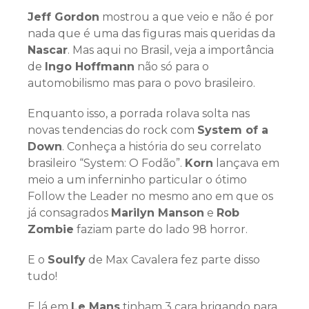
Jeff Gordon
mostrou a que veio e não é por
nada que é uma das figuras mais queridas da
Nascar
. Mas aqui no Brasil, veja a importância
de
Ingo Hoffmann
não só para o
automobilismo mas para o povo brasileiro.
Enquanto isso, a porrada rolava solta nas
novas tendencias do rock com
System of a
Down
. Conheça a história do seu correlato
brasileiro “System: O Fodão”.
Korn
lançava em
meio a um inferninho particular o ótimo
Follow the Leader no mesmo ano em que os
já consagrados
Marilyn Manson
e
Rob
Zombie
faziam parte do lado 98 horror.
E o
Soulfy
de Max Cavalera fez parte disso
tudo!
E lá em
Le Mans
tinham 3 cara brigando para