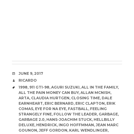
DATE
JUNE 9, 2017
AUTHOR
RICARDO
TAGS
1998
,
911 GT1-98
,
AGURI SUZUKI
,
ALL IN THE FAMILY
,
ALL THE PAIN MONEY CAN BUY
,
ALLAN MCNISH
,
ARTA
,
CLAUDIA HURTGEN
,
CLOSING TIME
,
DALE
EARNHEART
,
ERIC BERNARD
,
ERIC CLAPTON
,
ERIK
COMAS
,
EYE FOR NA EYE
,
FASTBALL
,
FEELING
STRANGELY FINE
,
FOLLOW THE LEADER
,
GARBAGE
,
GARBAGE 2.0
,
HANS-JOACHIM STUCK
,
HELLBILLY
DELUXE
,
HENDRICK
,
INGO HOFFMMAN
,
JEAN MARC
GOUNON
,
JEFF GORDON
,
KARL WENDLINGER
,