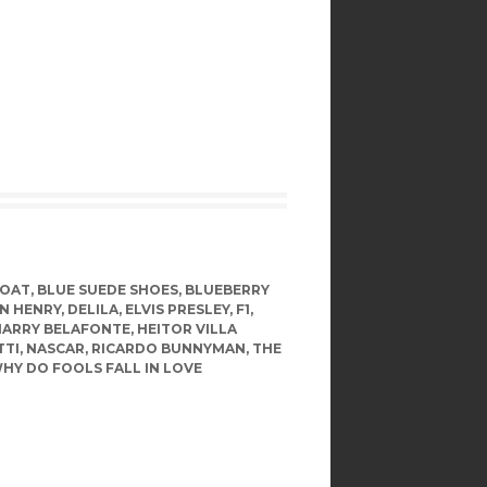
BOAT
,
BLUE SUEDE SHOES
,
BLUEBERRY
N HENRY
,
DELILA
,
ELVIS PRESLEY
,
F1
,
HARRY BELAFONTE
,
HEITOR VILLA
TTI
,
NASCAR
,
RICARDO BUNNYMAN
,
THE
HY DO FOOLS FALL IN LOVE