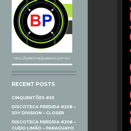
http://boletimdopaddock.com.br/
RECENT POSTS
CINQUENTÕES #55
DISCOTECA PERDIDA #208 –
JOY DIVISION – CLOSER
DISCOTECA PERDIDA #208 –
CUEIO LIMÃO – PARAGUAYO