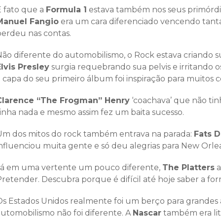
É fato que a
Formula 1
estava também nos seus primórdi
Manuel Fangio
era um cara diferenciado vencendo tanta
perdeu nas contas.
Não diferente do automobilismo, o Rock estava criando su
Elvis Presley
surgia requebrando sua pelvis e irritando os 
a capa do seu primeiro álbum foi inspiração para muitos
Clarence “The Frogman” Henry
‘coachava’ que não tinh
tinha nada e mesmo assim fez um baita sucesso.
Um dos mitos do rock também entrava na parada:
Fats 
influenciou muita gente e só deu alegrias para New Orle
Já em uma vertente um pouco diferente,
The Platters
a
Pretender. Descubra porque é difícil até hoje saber a f
Os Estados Unidos realmente foi um berço para grandes a
automobilismo não foi diferente. A
Nascar
também era li