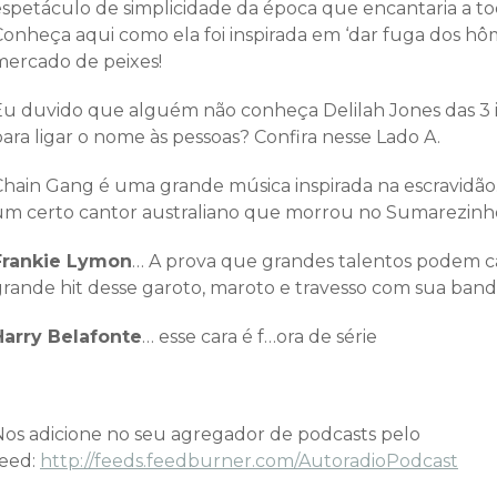
espetáculo de simplicidade da época que encantaria a to
Conheça aqui como ela foi inspirada em ‘dar fuga dos hôm
mercado de peixes!
Eu duvido que alguém não conheça Delilah Jones das 3 i
ara ligar o nome às pessoas? Confira nesse Lado A.
Chain Gang é uma grande música inspirada na escravidão
um certo cantor australiano que morrou no Sumarezinh
Frankie Lymon
… A prova que grandes talentos podem 
grande hit desse garoto, maroto e travesso com sua ban
Harry Belafonte
… esse cara é f…ora de série
Nos adicione no seu agregador de podcasts pelo
feed:
http://feeds.feedburner.com/AutoradioPodcast