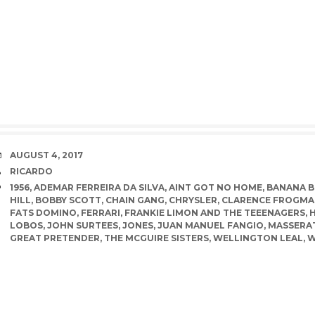
DATE
AUGUST 4, 2017
AUTHOR
RICARDO
TAGS
1956
,
ADEMAR FERREIRA DA SILVA
,
AINT GOT NO HOME
,
BANANA 
HILL
,
BOBBY SCOTT
,
CHAIN GANG
,
CHRYSLER
,
CLARENCE FROGMA
FATS DOMINO
,
FERRARI
,
FRANKIE LIMON AND THE TEEENAGERS
,
LOBOS
,
JOHN SURTEES
,
JONES
,
JUAN MANUEL FANGIO
,
MASSERA
GREAT PRETENDER
,
THE MCGUIRE SISTERS
,
WELLINGTON LEAL
,
W