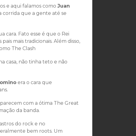
os e aqui falamos como
Juan
 corrida que a gente até se
a cara. Fato esse é que o Rei
pais mais tradicionais. Além disso,
 como The Clash
a casa, não tinha teto e não
Domino
era o cara que
ans.
parecem com a ótima The Great
ormação da banda.
stros do rock e no
teralmente bem roots. Um