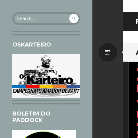
Search
for:
OSKARTEIRO
Standa
BOLETIM DO
PADDOCK