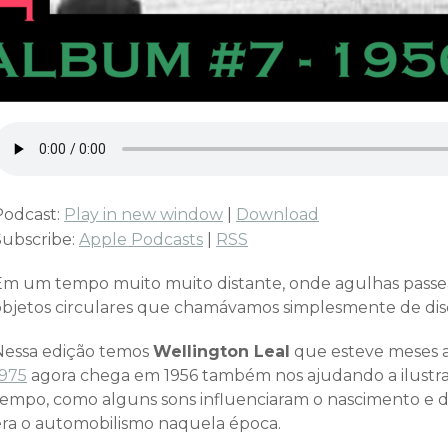
Podcast:
Play in new window
|
Download
Subscribe:
Apple Podcasts
|
RSS
Em um tempo muito muito distante, onde agulhas passe
objetos circulares que chamávamos simplesmente de dis
Nessa edição temos
Wellington Leal
que esteve meses a
1975
agora chega em 1956 também nos ajudando a ilustr
tempo, como alguns sons influenciaram o nascimento e 
era o automobilismo naquela época.