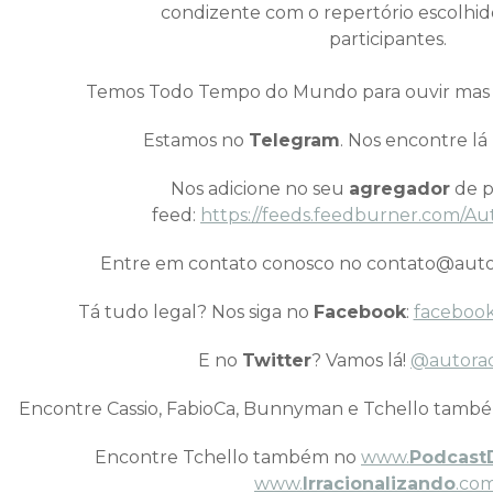
condizente com o repertório escolhid
participantes.
Temos Todo Tempo do Mundo para ouvir mas 
Estamos no
Telegram
. Nos encontre lá
Nos adicione no seu
agregador
de p
feed:
https://feeds.feedburner.com/Au
Entre em contato conosco no contato@auto
Tá tudo legal? Nos siga no
Facebook
:
facebook
E no
Twitter
? Vamos lá!
@autora
Encontre Cassio, FabioCa, Bunnyman e Tchello tamb
Encontre Tchello também no
www.
Podcast
www.
Irracionalizando
.com