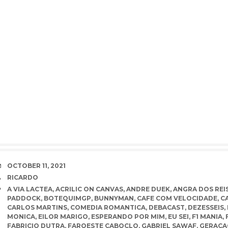
DATE
OCTOBER 11, 2021
AUTHOR
RICARDO
TAGS
A VIA LACTEA
,
ACRILIC ON CANVAS
,
ANDRE DUEK
,
ANGRA DOS REI
PADDOCK
,
BOTEQUIMGP
,
BUNNYMAN
,
CAFE COM VELOCIDADE
,
C
CARLOS MARTINS
,
COMEDIA ROMANTICA
,
DEBACAST
,
DEZESSEIS
,
MONICA
,
EILOR MARIGO
,
ESPERANDO POR MIM
,
EU SEI
,
F1 MANIA
,
FABRICIO DUTRA
,
FAROESTE CABOCLO
,
GABRIEL SAWAF
,
GERACA