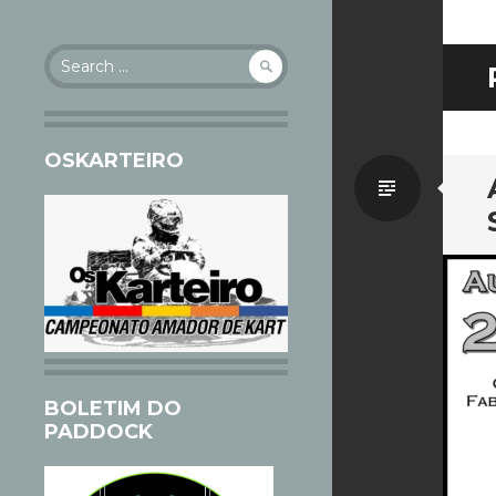
Search
for:
OSKARTEIRO
Standa
BOLETIM DO
PADDOCK