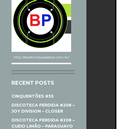
http://boletimdopaddock.com.br/
RECENT POSTS
CINQUENTÕES #55
DISCOTECA PERDIDA #208 –
JOY DIVISION – CLOSER
DISCOTECA PERDIDA #208 –
CUEIO LIMÃO – PARAGUAYO