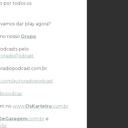
o por todos os
vamos dar play agora?
 no nosso
Grupo
odcasts pelo
toradioPodcast
radiopodcast.com.br
.com/autoradiopodcast
diopodcas
ém no
www.
OsKarteiro
.com.br
DeGaragem
.com.br
e
.br