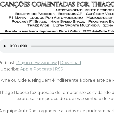
Podcast:
Play in new window
|
Download
Subscribe:
Apple Podcasts
|
RSS
Ame ou Odeie. Ninguém é indiferente à obra e arte de 
Thiago Raposo fez questão de lembrar isso convidando di
expressar um pouco do que esse símbolo deix
A equipe AutoRadio agradece a todos que puderam particip