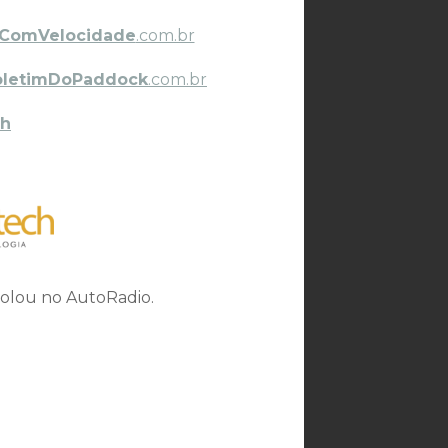
ComVelocidade
.com.br
oletimDoPaddock
.com.br
h
rolou no AutoRadio.