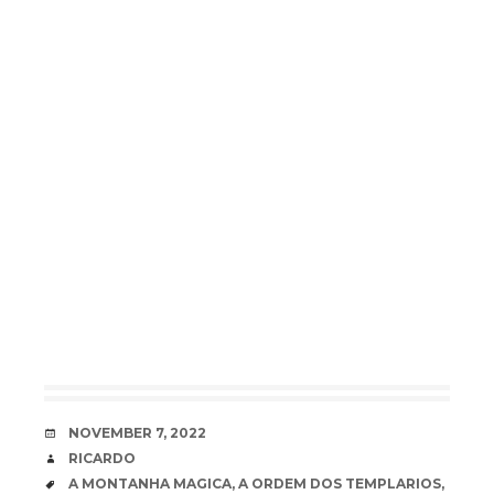
DATE
NOVEMBER 7, 2022
AUTHOR
RICARDO
TAGS
A MONTANHA MAGICA
,
A ORDEM DOS TEMPLARIOS
,