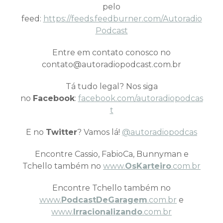
pelo
feed:
https://feeds.feedburner.com/Autoradio
Podcast
Entre em contato conosco no
contato@autoradiopodcast.com.br
Tá tudo legal? Nos siga
no
Facebook
:
facebook.com/autoradiopodcas
t
E no
Twitter
? Vamos lá!
@autoradiopodcas
Encontre Cassio, FabioCa, Bunnyman e
Tchello também no
www.
OsKarteiro
.com.br
Encontre Tchello também no
www.
PodcastDeGaragem
.com.br
e
www.
Irracionalizando
.com.br