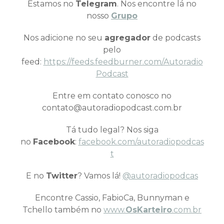
Estamos no
Telegram
. Nos encontre lá no
nosso
Grupo
Nos adicione no seu
agregador
de podcasts
pelo
feed:
https://feeds.feedburner.com/Autoradio
Podcast
Entre em contato conosco no
contato@autoradiopodcast.com.br
Tá tudo legal? Nos siga
no
Facebook
:
facebook.com/autoradiopodcas
t
E no
Twitter
? Vamos lá!
@autoradiopodcas
Encontre Cassio, FabioCa, Bunnyman e
Tchello também no
www.
OsKarteiro
.com.br