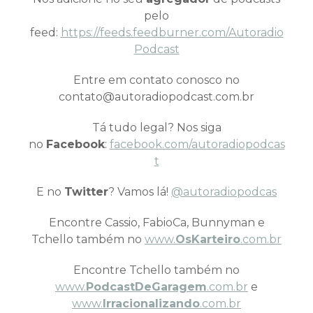
pelo
feed:
https://feeds.feedburner.com/Autoradio
Podcast
Entre em contato conosco no
contato@autoradiopodcast.com.br
Tá tudo legal? Nos siga
no
Facebook
:
facebook.com/autoradiopodcas
t
E no
Twitter
? Vamos lá!
@autoradiopodcas
Encontre Cassio, FabioCa, Bunnyman e
Tchello também no
www.
OsKarteiro
.com.br
Encontre Tchello também no
www.
PodcastDeGaragem
.com.br
e
www.
Irracionalizando
.com.br