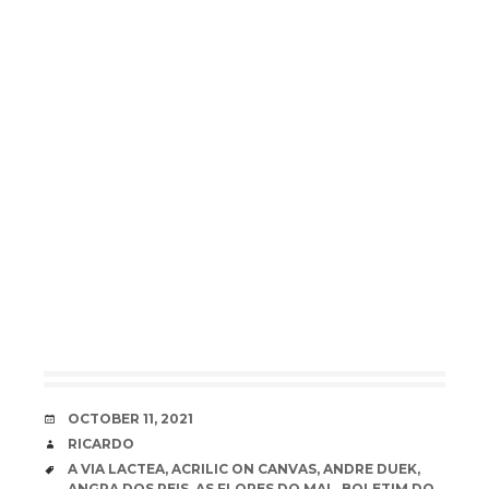
DATE
OCTOBER 11, 2021
AUTHOR
RICARDO
TAGS
A VIA LACTEA
,
ACRILIC ON CANVAS
,
ANDRE DUEK
,
ANGRA DOS REIS
,
AS FLORES DO MAL
,
BOLETIM DO