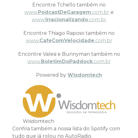
Encontre Tchello também no
www.
PodcastDeGaragem
.com.br
e
www.
Irracionalizando
.com.br
Encontre Thiago Raposo também no
www.
CafeComVelocidade
.com.br
Encontre Valesi e Bunnyman também no
www.
BoletimDoPaddock
.com.br
Powered by
Wisdomtech
Wisdomtech
Confira também a nossa lista do Spotify com
tudo que já rolou no AutoRadio.