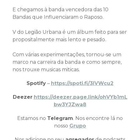
E chegamos à banda vencedora das 10
Bandas que Influenciaram o Raposo.
V do Legião Urbana é um álbum feito para ser
propositalmente mais lento e pesado.
Com várias experimentações, tornou-se um
marco na carreira da banda e como sempre,
nos trouxe musicas miticas.
Spotify
–
https://spoti.fi/3IVWcu2
Deezer
https://deezer.page.link/ohVYb1mL
bw3YJZwa8
Estamos no
Telegram
. Nos encontre lá no
nosso
Grupo
Nos adicione no seu
agregador
de podcasts