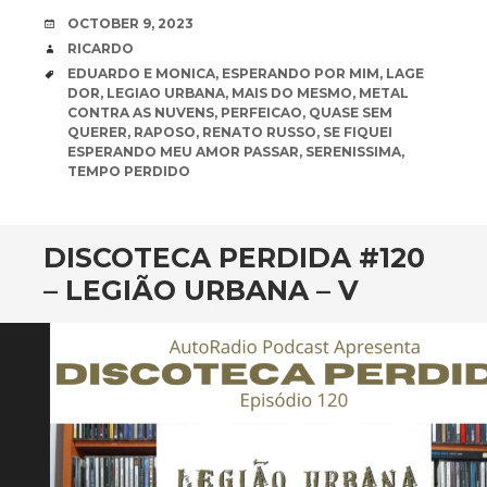
DATE
OCTOBER 9, 2023
AUTHOR
RICARDO
TAGS
EDUARDO E MONICA
,
ESPERANDO POR MIM
,
LAGE
DOR
,
LEGIAO URBANA
,
MAIS DO MESMO
,
METAL
CONTRA AS NUVENS
,
PERFEICAO
,
QUASE SEM
QUERER
,
RAPOSO
,
RENATO RUSSO
,
SE FIQUEI
ESPERANDO MEU AMOR PASSAR
,
SERENISSIMA
,
TEMPO PERDIDO
DISCOTECA PERDIDA #120
– LEGIÃO URBANA – V