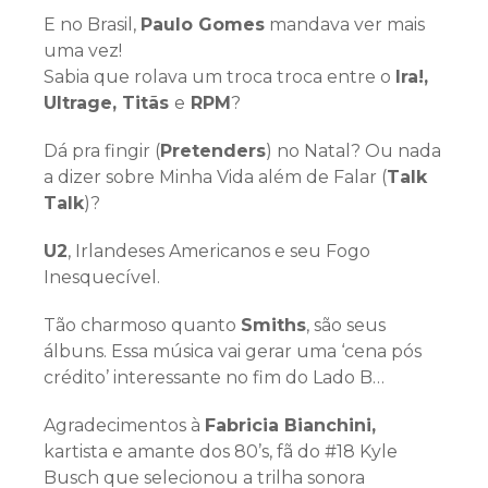
E no Brasil,
Paulo Gomes
mandava ver mais
uma vez!
Sabia que rolava um troca troca entre o
Ira!,
Ultrage, Titãs
e
RPM
?
Dá pra fingir (
Pretenders
) no Natal? Ou nada
a dizer sobre Minha Vida além de Falar (
Talk
Talk
)?
U2
, Irlandeses Americanos e seu Fogo
Inesquecível.
Tão charmoso quanto
Smiths
, são seus
álbuns. Essa música vai gerar uma ‘cena pós
crédito’ interessante no fim do Lado B…
Agradecimentos à
Fabricia Bianchini,
kartista e amante dos 80’s, fã do #18 Kyle
Busch que selecionou a trilha sonora