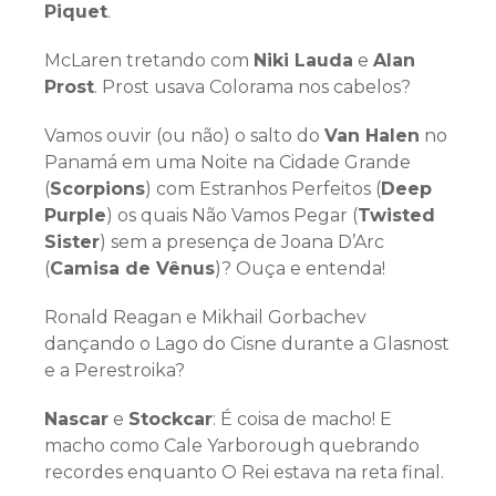
Piquet
.
McLaren tretando com
Niki Lauda
e
Alan
Prost
. Prost usava Colorama nos cabelos?
Vamos ouvir (ou não) o salto do
Van Halen
no
Panamá em uma Noite na Cidade Grande
(
Scorpions
) com Estranhos Perfeitos (
Deep
Purple
) os quais Não Vamos Pegar (
Twisted
Sister
) sem a presença de Joana D’Arc
(
Camisa de Vênus
)? Ouça e entenda!
Ronald Reagan e Mikhail Gorbachev
dançando o Lago do Cisne durante a Glasnost
e a Perestroika?
Nascar
e
Stockcar
: É coisa de macho! E
macho como Cale Yarborough quebrando
recordes enquanto O Rei estava na reta final.