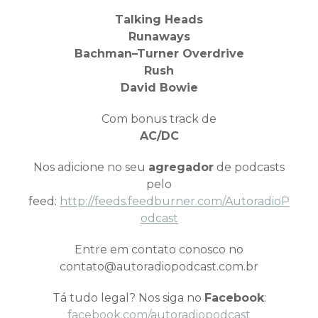
Talking Heads
Runaways
Bachman–Turner Overdrive
Rush
David Bowie
Com bonus track de
AC/DC
Nos adicione no seu
agregador
de podcasts
pelo
feed:
http://feeds.feedburner.com/AutoradioP
odcast
Entre em contato conosco no
contato@autoradiopodcast.com.br
Tá tudo legal? Nos siga no
Facebook
:
facebook.com/autoradiopodcast