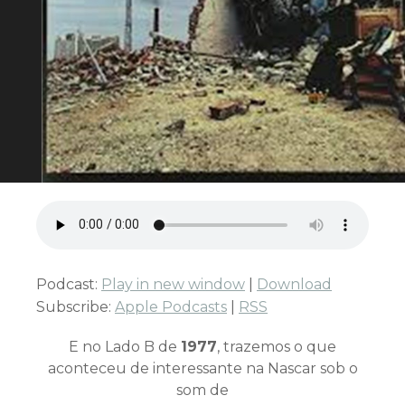
Podcast:
Play in new window
|
Download
Subscribe:
Apple Podcasts
|
RSS
E no Lado B de
1977
, trazemos o que
aconteceu de interessante na Nascar sob o
som de