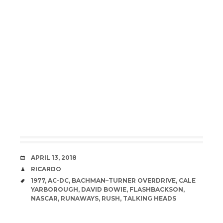
DATE
APRIL 13, 2018
AUTHOR
RICARDO
TAGS
1977
,
AC-DC
,
BACHMAN–TURNER OVERDRIVE
,
CALE
YARBOROUGH
,
DAVID BOWIE
,
FLASHBACKSON
,
NASCAR
,
RUNAWAYS
,
RUSH
,
TALKING HEADS