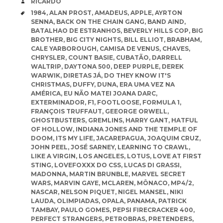
AUTHOR
RICARDO
TAGS
1984
,
ALAN PROST
,
AMADEUS
,
APPLE
,
AYRTON
SENNA
,
BACK ON THE CHAIN GANG
,
BAND AIND
,
BATALHAO DE ESTRANHOS
,
BEVERLY HILLS COP
,
BIG
BROTHER
,
BIG CITY NIGHTS
,
BILL ELLIOT
,
BRABHAM
,
CALE YARBOROUGH
,
CAMISA DE VENUS
,
CHAVES
,
CHRYSLER
,
COUNT BASIE
,
CUBATÃO
,
DARRELL
WALTRIP
,
DAYTONA 500
,
DEEP PURPLE
,
DEREK
WARWIK
,
DIRETAS JÁ
,
DO THEY KNOW IT'S
CHRISTMAS
,
DUFFY
,
DUNA
,
ERA UMA VEZ NA
AMÉRICA
,
EU NÃO MATEI JOANA DARC
,
EXTERMINADOR
,
F1
,
FOOTLOOSE
,
FORMULA 1
,
FRANÇOIS TRUFFAUT
,
GEEORGE ORWELL
,
GHOSTBUSTERS
,
GREMLINS
,
HARRY GANT
,
HATFUL
OF HOLLOW
,
INDIANA JONES AND THE TEMPLE OF
DOOM
,
ITS MY LIFE
,
JACAREPAGUA
,
JOAQUIM CRUZ
,
JOHN PEEL
,
JOSÉ SARNEY
,
LEARNING TO CRAWL
,
LIKE A VIRGIN
,
LOS ANGELES
,
LOTUS
,
LOVE AT FIRST
STING
,
LOVEFOXXX DO CSS
,
LUCAS DI GRASSI
,
MADONNA
,
MARTIN BRUNBLE
,
MARVEL SECRET
WARS
,
MARVIN GAYE
,
MCLAREN
,
MÔNACO
,
MP4/2
,
NASCAR
,
NELSON PIQUET
,
NIGEL MANSEL
,
NIKI
LAUDA
,
OLIMPIADAS
,
OPALA
,
PANAMA
,
PATRICK
TAMBAY
,
PAULO GOMES
,
PEPSI FIRECRACKER 400
,
PERFECT STRANGERS
,
PETROBRAS
,
PRETENDERS
,