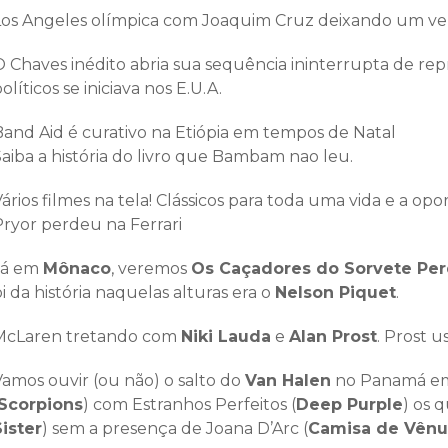
Los Angeles olímpica com Joaquim Cruz deixando um ve
O Chaves inédito abria sua sequência ininterrupta de rep
olíticos se iniciava nos E.U.A.
Band Aid é curativo na Etiópia em tempos de Natal
Saiba a história do livro que Bambam nao leu.
ários filmes na tela! Clássicos para toda uma vida e a o
Pryor perdeu na Ferrari
Já em
Mônaco
, veremos
Os Caçadores do Sorvete Per
i da história naquelas alturas era o
Nelson Piquet
.
McLaren tretando com
Niki Lauda
e
Alan Prost
. Prost 
Vamos ouvir (ou não) o salto do
Van Halen
no Panamá em
Scorpions
) com Estranhos Perfeitos (
Deep Purple
) os 
Sister
) sem a presença de Joana D’Arc (
Camisa de Vênu