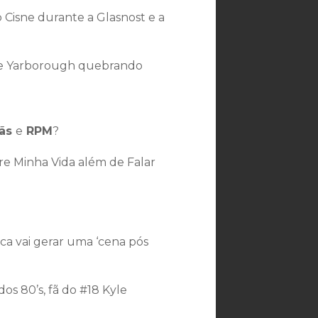
Cisne durante a Glasnost e a
ale Yarborough quebrando
tãs
e
RPM
?
re Minha Vida além de Falar
ica vai gerar uma ‘cena pós
dos 80’s, fã do #18 Kyle