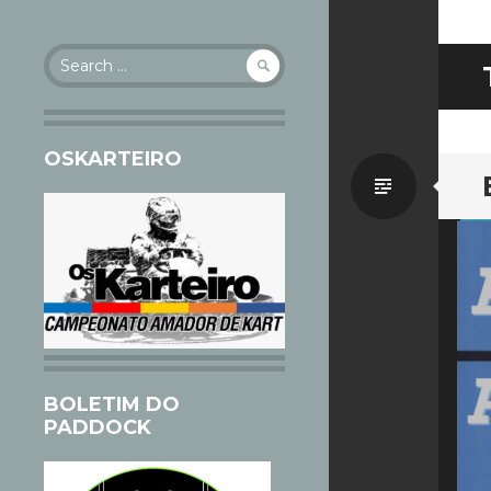
Search
for:
OSKARTEIRO
Standa
BOLETIM DO
PADDOCK