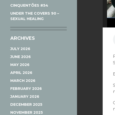
CINQUENTÕES #54
UNDER THE COVERS 90 –
SEXUAL HEALING
ARCHIVES
JULY 2026
JUNE 2026
MAY 2026
APRIL 2026
E
MARCH 2026
FEBRUARY 2026
n
JANUARY 2026
DECEMBER 2025
NOVEMBER 2025