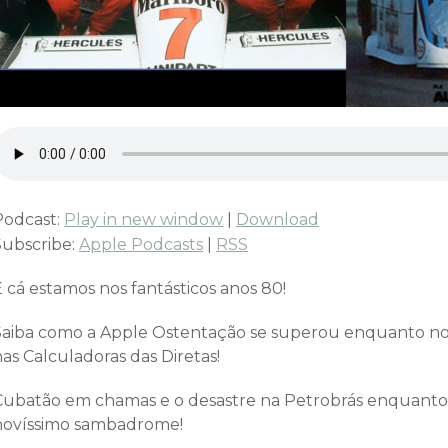
Podcast:
Play in new window
|
Download
Subscribe:
Apple Podcasts
|
RSS
 cá estamos nos fantásticos anos 80!
Saiba como a Apple Ostentação se superou enquanto no B
as Calculadoras das Diretas!
Cubatão em chamas e o desastre na Petrobrás enquanto 
novíssimo sambadrome!