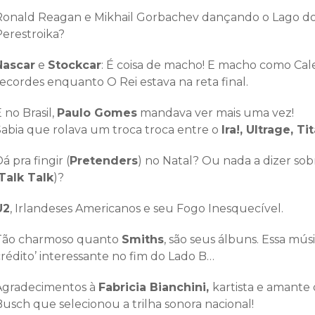
Ronald Reagan e Mikhail Gorbachev dançando o Lago do 
Perestroika?
Nascar
e
Stockcar
: É coisa de macho! E macho como C
recordes enquanto O Rei estava na reta final.
 no Brasil,
Paulo Gomes
mandava ver mais uma vez!
Sabia que rolava um troca troca entre o
Ira!, Ultrage, Ti
á pra fingir (
Pretenders
) no Natal? Ou nada a dizer sob
Talk Talk
)?
U2
, Irlandeses Americanos e seu Fogo Inesquecível.
Tão charmoso quanto
Smiths
, são seus álbuns. Essa mús
crédito’ interessante no fim do Lado B…
Agradecimentos à
Fabricia Bianchini,
kartista e amante 
Busch que selecionou a trilha sonora nacional!