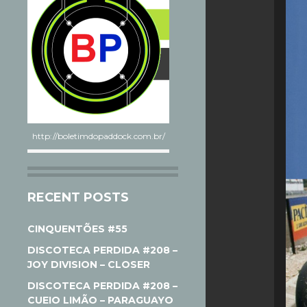
http://boletimdopaddock.com.br/
RECENT POSTS
CINQUENTÕES #55
DISCOTECA PERDIDA #208 –
JOY DIVISION – CLOSER
DISCOTECA PERDIDA #208 –
CUEIO LIMÃO – PARAGUAYO