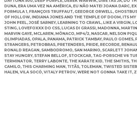
DAYTONA 500
,
DEEP PURPLE
,
DEREK WARWIK
,
DIRETAS JÁ
,
DO TH
DUNA
,
ERA UMA VEZ NA AMÉRICA
,
EU NÃO MATEI JOANA DARC
,
EX
FORMULA 1
,
FRANÇOIS TRUFFAUT
,
GEEORGE ORWELL
,
GHOSTBUS
OF HOLLOW
,
INDIANA JONES AND THE TEMPLE OF DOOM
,
ITS MY
JOHN PEEL
,
JOSÉ SARNEY
,
LEARNING TO CRAWL
,
LIKE A VIRGIN
,
L
STING
,
LOVEFOXXX DO CSS
,
LUCAS DI GRASSI
,
MADONNA
,
MARTIN
MARVIN GAYE
,
MCLAREN
,
MÔNACO
,
MP4/2
,
NASCAR
,
NELSON PIQ
OLIMPIADAS
,
OPALA
,
PANAMA
,
PATRICK TAMBAY
,
PAULO GOMES
,
STRANGERS
,
PETROBRAS
,
PRETENDERS
,
PRIDE
,
RECORDE
,
RENAU
RONALD REAGAN
,
SAMBODROMO
,
SAN MARINO
,
SCARLETT JOHA
STAY HUNGRY
,
STEFAN BELLOF
,
STOCKCAR
,
TAG-PORSCHE V6 TU
TERMINATOR
,
TERRY LABONTE
,
THE KARATE KID
,
THE SMITHS
,
TH
CAMILO
,
THIS CHARMING MAN
,
TITÃS
,
TOLEMAN
,
TWISTED SISTE
HALEN
,
VILA SOCÓ
,
VITALY PETROV
,
WERE NOT GONNA TAKE IT
,
Z