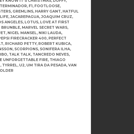
EY KNOW IT'S CHRISTMAS
,
DUFFY
,
TERMINADOR
,
F1
,
FOOTLOOSE
,
TERS
,
GREMLINS
,
HARRY GANT
,
HATFUL
 LIFE
,
JACAREPAGUA
,
JOAQUIM CRUZ
,
OS ANGELES
,
LOTUS
,
LOVE AT FIRST
 BRUNBLE
,
MARVEL SECRET WARS
,
UET
,
NIGEL MANSEL
,
NIKI LAUDA
,
PEPSI FIRECRACKER 400
,
PERFECT
LT
,
RICHARD PETTY
,
ROBERT KUBICA
,
NSSON
,
SCORPIONS
,
SONIFERA ILHA
,
RBO
,
TALK TALK
,
TANCREDO NEVES
,
E UNFORGETTABLE FIRE
,
THIAGO
R
,
TYRREL
,
U2
,
UM TIRA DA PESADA
,
VAN
OLDER