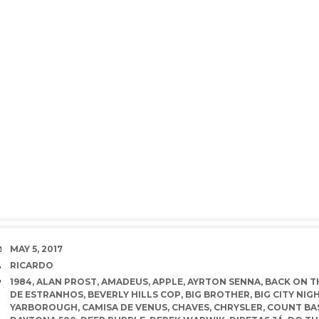
DATE
MAY 5, 2017
AUTHOR
RICARDO
TAGS
1984
,
ALAN PROST
,
AMADEUS
,
APPLE
,
AYRTON SENNA
,
BACK ON T
DE ESTRANHOS
,
BEVERLY HILLS COP
,
BIG BROTHER
,
BIG CITY NIG
YARBOROUGH
,
CAMISA DE VENUS
,
CHAVES
,
CHRYSLER
,
COUNT BA