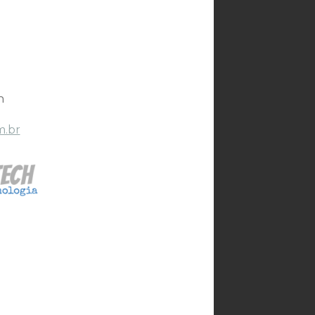
h
m.br