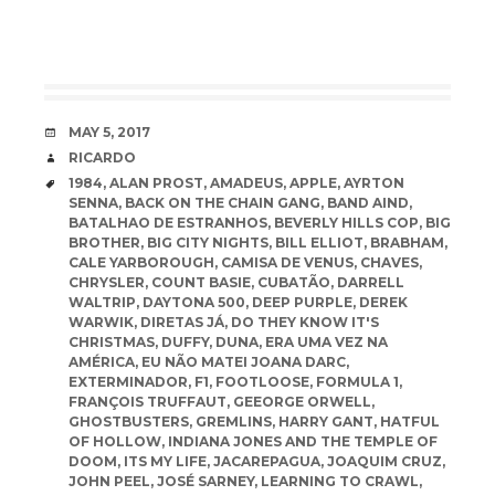
DATE
MAY 5, 2017
AUTHOR
RICARDO
TAGS
1984
,
ALAN PROST
,
AMADEUS
,
APPLE
,
AYRTON
SENNA
,
BACK ON THE CHAIN GANG
,
BAND AIND
,
BATALHAO DE ESTRANHOS
,
BEVERLY HILLS COP
,
BIG
BROTHER
,
BIG CITY NIGHTS
,
BILL ELLIOT
,
BRABHAM
,
CALE YARBOROUGH
,
CAMISA DE VENUS
,
CHAVES
,
CHRYSLER
,
COUNT BASIE
,
CUBATÃO
,
DARRELL
WALTRIP
,
DAYTONA 500
,
DEEP PURPLE
,
DEREK
WARWIK
,
DIRETAS JÁ
,
DO THEY KNOW IT'S
CHRISTMAS
,
DUFFY
,
DUNA
,
ERA UMA VEZ NA
AMÉRICA
,
EU NÃO MATEI JOANA DARC
,
EXTERMINADOR
,
F1
,
FOOTLOOSE
,
FORMULA 1
,
FRANÇOIS TRUFFAUT
,
GEEORGE ORWELL
,
GHOSTBUSTERS
,
GREMLINS
,
HARRY GANT
,
HATFUL
OF HOLLOW
,
INDIANA JONES AND THE TEMPLE OF
DOOM
,
ITS MY LIFE
,
JACAREPAGUA
,
JOAQUIM CRUZ
,
JOHN PEEL
,
JOSÉ SARNEY
,
LEARNING TO CRAWL
,