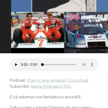
Podcast:
Play in new window
|
Download
Subscribe:
Apple Podcasts
|
RSS
E cá estamos nos fantásticos anos 80!
Saiba como a Apple Ostentação se superou