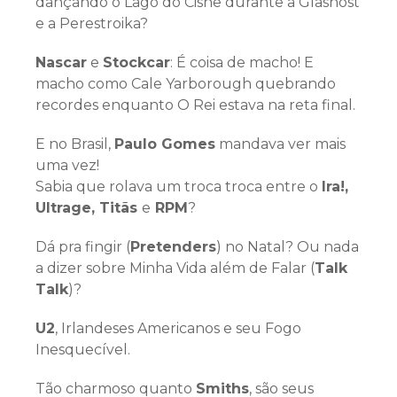
dançando o Lago do Cisne durante a Glasnost
e a Perestroika?
Nascar
e
Stockcar
: É coisa de macho! E
macho como Cale Yarborough quebrando
recordes enquanto O Rei estava na reta final.
E no Brasil,
Paulo Gomes
mandava ver mais
uma vez!
Sabia que rolava um troca troca entre o
Ira!,
Ultrage, Titãs
e
RPM
?
Dá pra fingir (
Pretenders
) no Natal? Ou nada
a dizer sobre Minha Vida além de Falar (
Talk
Talk
)?
U2
, Irlandeses Americanos e seu Fogo
Inesquecível.
Tão charmoso quanto
Smiths
, são seus