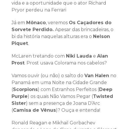
vida e a oportunidade que o ator Richard
Pryor perdeu na Ferrari
Já em
Mônaco
, veremos
Os Caçadores do
Sorvete Perdido.
Apesar das brincadeiras, o
bi da história naquelas alturas era o
Nelson
Piquet
.
McLaren tretando com
Niki Lauda
e
Alan
Prost
. Prost usava Colorama nos cabelos?
Vamos ouvir (ou não) o salto do
Van Halen
no
Panamá em uma Noite na Cidade Grande
(
Scorpions
) com Estranhos Perfeitos (
Deep
Purple
) os quais Não Vamos Pegar (
Twisted
Sister
) sem a presença de Joana D’Arc
(
Camisa de Vênus
)? Ouça e entenda!
Ronald Reagan e Mikhail Gorbachev